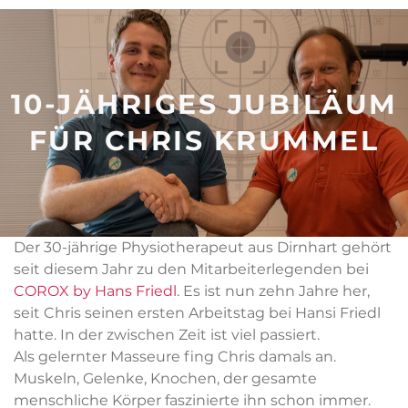
10-JÄHRIGES JUBILÄUM
FÜR CHRIS KRUMMEL
Der 30-jährige Physiotherapeut aus Dirnhart gehört
seit diesem Jahr zu den Mitarbeiterlegenden bei
COROX by Hans Friedl
. Es ist nun zehn Jahre her,
seit Chris seinen ersten Arbeitstag bei Hansi Friedl
hatte. In der zwischen Zeit ist viel passiert.
Als gelernter Masseure fing Chris damals an.
Muskeln, Gelenke, Knochen, der gesamte
menschliche Körper faszinierte ihn schon immer.