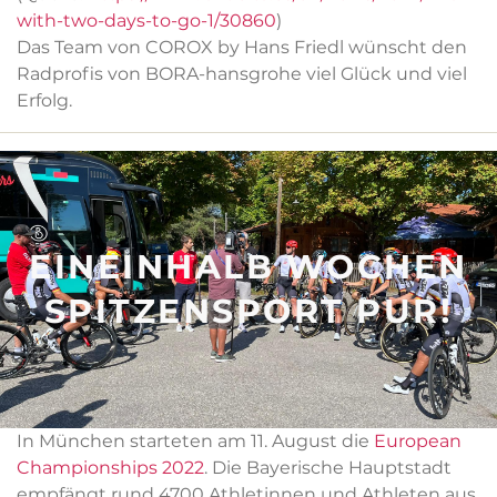
with-two-days-to-go-1/30860
)
Das Team von COROX by Hans Friedl wünscht den
Radprofis von BORA-hansgrohe viel Glück und viel
Erfolg.
EINEINHALB WOCHEN
SPITZENSPORT PUR!
In München starteten am 11. August die
European
Championships 2022
. Die Bayerische Hauptstadt
empfängt rund 4700 Athletinnen und Athleten aus