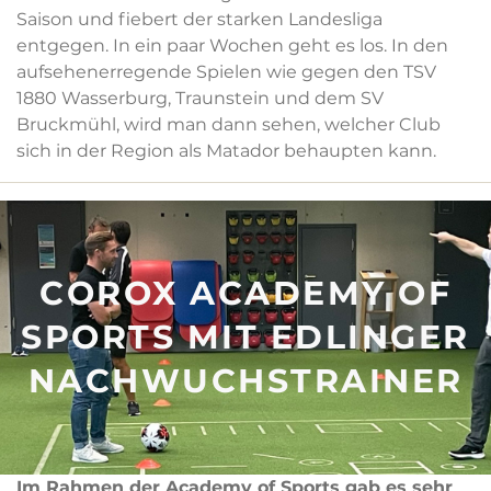
Saison und fiebert der starken Landesliga
entgegen. In ein paar Wochen geht es los. In den
aufsehenerregende Spielen wie gegen den TSV
1880 Wasserburg, Traunstein und dem SV
Bruckmühl, wird man dann sehen, welcher Club
sich in der Region als Matador behaupten kann.
COROX ACADEMY OF
SPORTS MIT EDLINGER
NACHWUCHSTRAINER
Im Rahmen der Academy of Sports gab es sehr