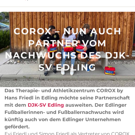
COROX – NUN AUCH
PARTNER VOM
NACHWUCHS DES DJK-
SV EDLING
Das Therapie- und Athletikzentrum COROX by
Hans Friedl in Edling möchte seine Partnerschaft
mit dem
DJK-SV Edling
ausweiten. Der Edlinger
Fußballerinnen- und Fußballernachwuchs wird
künftig auch von dem Edlinger Unternehmen
gefördert.
Evi Friedl und Simon Friedl als Vertreter von COROX